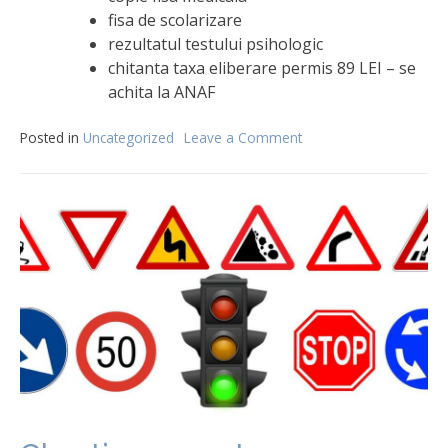
fisa de scolarizare
rezultatul testului psihologic
chitanta taxa eliberare permis 89 LEI – se
achita la ANAF
Posted in
Uncategorized
Leave a Comment
on
Eliberarea
unui
permis
de
conducere
nou