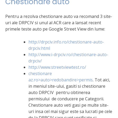
Chestionare auto
Pentru a rezolva chestionare auto va recomand 3 site-
uri ale DRPCIV si unul al ACR care a lansat recent
primele teste auto pe Google Street View din lume:
http://drpciv.info.ro/chestionare-auto-
drpciv.html
http://www.i-drpciv.ro/chestionare-auto-
drpciv/
http://www.streetviewtest.ro/
chestionare
az.ro>auto>redobandire>permis
. Tot aici,
in meniul site-ului, gasiti si chestionare
auto DRPCIV pentru obtinerea
permisului de conducere pe Categorii.
Chestionare auto veti gasi pe multe site-
uri insa cel mai sigur este sa lucrati pe cele
de la DRPCIV care sunt verificate si