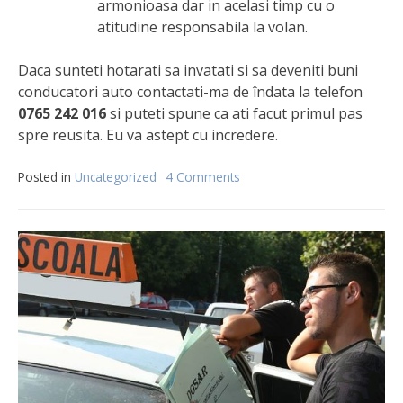
armonioasa dar in acelasi timp cu o
atitudine responsabila la volan.
Daca sunteti hotarati sa invatati si sa deveniti buni
conducatori auto contactati-ma de îndata la telefon
0765 242 016
si puteti spune ca ati facut primul pas
spre reusita. Eu va astept cu incredere.
Posted in
Uncategorized
4 Comments
on
De
ce
sa
faceti
scoala
de
soferi
cu
mine?