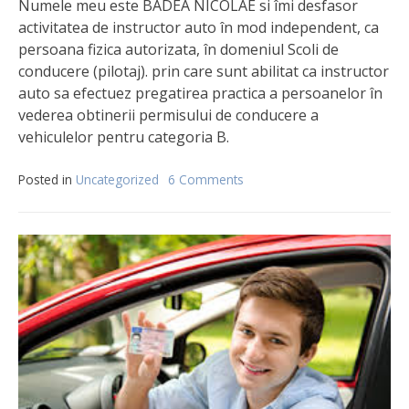
Numele meu este BADEA NICOLAE si îmi desfasor
activitatea de instructor auto în mod independent, ca
persoana fizica autorizata, în domeniul Scoli de
conducere (pilotaj). prin care sunt abilitat ca instructor
auto sa efectuez pregatirea practica a persoanelor în
vederea obtinerii permisului de conducere a
vehiculelor pentru categoria B.
Posted in
Uncategorized
6 Comments
on
Prezentare
instructor
auto