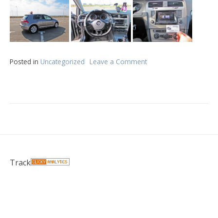
Posted in
Uncategorized
Leave a Comment
on
Masina
scoala
de
soferi
Track